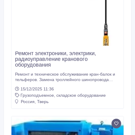
Ремонт электроники, электрики,
радиоуправление кранового
оборудования
Ремонт и техническое обслуживание кран-балок и
тельферов. Замена троллейного шинопровода
шторными подвесками. Замена шторных подвесок.
15/12/2025 11:36
Замена концевых балок. Замена
Грузоподъемное, складское оборудование
электродвигателей. Замена постов управления.
Замена устройств защиты и пуска. Замена и ремонт
Россия, Тверь
электропроводки. Кран-балок, тельферов, козловых
кранов, консольных кранов, мостовых кранов,
кранов штабелер, лебедок: Услуги по ремонту и
наладке электроники и электрики.