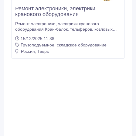
Ремонт электроники, электрики
кранового оборудования
Ремонт электроники, электрики кранового
оборудования Кран-балок, тельферов, козловых
кранов, консольных кранов, мостовых кранов,
15/12/2025 11:38
кранов штабелер, лебедок: Услуги по ремонту и
Грузоподъемное, складское оборудование
наладке электроники и электрики. Установка
радиоуправления. Установка частотного
Россия, Тверь
преобразователя.