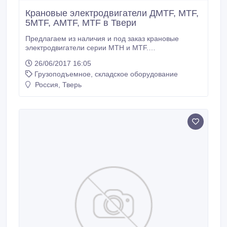
Крановые электродвигатели ДМТF, МТF,
5МТF, АМТF, МТF в Твери
Предлагаем из наличия и под заказ крановые
электродвигатели серии MTH и MTF.
Электродвигатели MTH (MTF) – асинхронные
26/06/2017 16:05
крановые электродвигатели для работы в
Грузоподъемное, складское оборудование
электроприводах агрегатов машин, а также в
крановых механизмах. Асинхронные крановые
Россия, Тверь
электродвигатели серии MTH (MTF) применяются в
подъемно-транспортных механизмах всех типов и
поставляются на комплектацию башенных,
портальных, мостовых, козловых и других кранов.