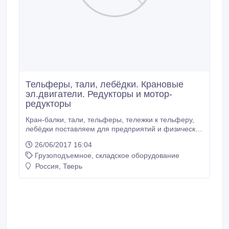
Тельферы, тали, лебёдки. Крановые
эл.двигатели. Редукторы и мотор-
редукторы
Кран-балки, тали, тельферы, тележки к тельферу,
лебёдки поставляем для предприятий и физических
лиц по Тверской области из наличия и на заказ.
26/06/2017 16:04
Тали, подъемники, краны, балки, тележки . Тали
Грузоподъемное, складское оборудование
электрические на 380 и 220 В. Тали ручные цепные,
тали шестеренные. Тали ручные рычажные. Тали
Россия, Тверь
червячные, тали передвижные.