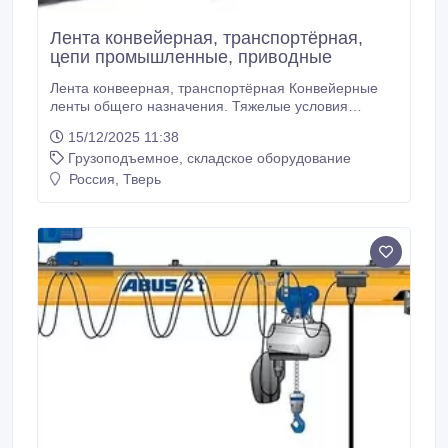
Лента конвейерная, транспортёрная,
цепи промышленные, приводные
Лента конвеерная, транспортёрная Конвейерные
ленты общего назначения. Тяжелые условия
эксплуатации: морозостойкие ленты.
15/12/2025 11:38
Трудновоспламеняющиеся ленты для тяжелых
Грузоподъемное, складское оборудование
условий эксплуатации. Трудновоспламеняющиеся
морозостойкие для тяжелых условий эксплуатации.
Россия, Тверь
Шахтные трудносгораемые ленты для тяжелых
условий эксплуатации.