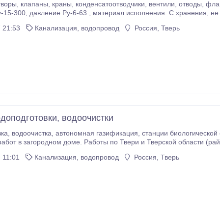
я, не бу. Продаём ро договорной цене за наличный
вывоз со склада в Твери.
 21:53
Канализация, водопровод
Россия, Тверь
доподготовки, водоочистки
лный комплекс монтажно-
оме. Работы по Твери и Тверской области (районам). Монтажные и пусконаладочные работы
систем отопления и водоснабжения, продажа оборудования..
 11:01
Канализация, водопровод
Россия, Тверь