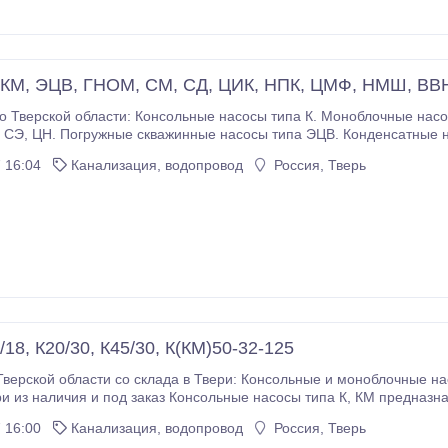
 КМ, ЭЦВ, ГНОМ, СМ, СД, ЦИК, НПК, ЦМФ, НМШ, ВВН
осы типа К. Моноблочные насосы типа КМ, КМЛ, ЛМ. Насосы двухстороннего
осы с
 и нержавеющей стали типа Х, ХМ, ХЕ, ХО, АХ, АХО, АХЕ, АХП, АХПЕ,
 16:04
Канализация, водопровод
Россия, Тверь
18, К20/30, К45/30, К(КМ)50-32-125
Тверской области со склада в Твери: Консольные и моноблочные на
чия и под заказ Консольные насосы типа К, КМ предназначены для перекачивания чистой воды,
ачения (кроме морской) . Консольные насосы типа К и КМ - центробежные, консольные,
 16:00
Канализация, водопровод
Россия, Тверь
одноступенчатые, с односторонним подводом жидкости к рабочему колесу зак