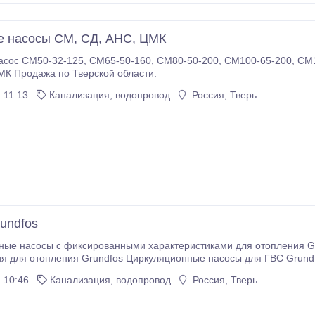
 насосы СМ, СД, АНС, ЦМК
0-50-200, СМ100-65-200, СМ150-125-315/4, СД250/22, 5, Насосы АНС,
К Продажа по Тверской области.
 11:13
Канализация, водопровод
Россия, Тверь
undfos
ные насосы с фиксированными характеристиками для отопления G
я для отопления Grundfos Циркуляционные насосы для ГВС Grund
установки для дренажа и канализации Grundfos Продажа по Тверской области.
 10:46
Канализация, водопровод
Россия, Тверь