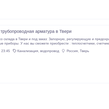
 трубопроводная арматура в Твери
д заказ: Запорную, регулирующую и предохранительную арматуру , контрольно-
тчики, счетчики воды , фильтры , регуляторы давления , баки
ы) , датчики температуры , датчики
 23:45
Канализация, водопровод
Россия, Тверь
и , задвижки 30с41нж , затворы , термоманометры , напоромеры ,
приборы